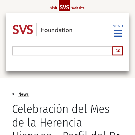
Skip
SVS
Visit
Website
to
main
content
MENU
Search
GO
Breadcrumb
News
Celebración del Mes
de la Herencia