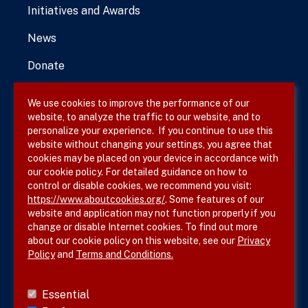
Initiatives and Awards
News
Donate
We use cookies to improve the performance of our
website, to analyze the traffic to our website, and to
Terms & Conditions
personalize your experience. If you continue to use this
website without changing your settings, you agree that
Privacy Policy
cookies may be placed on your device in accordance with
our cookie policy. For detailed guidance on how to
Site Map
control or disable cookies, we recommend you visit:
https://www.aboutcookies.org/
. Some features of our
website and application may not function properly if you
change or disable Internet cookies. To find out more
about our cookie policy on this website, see our
Privacy
Policy
and
Terms and Conditions.
Follow SVS on
Essential